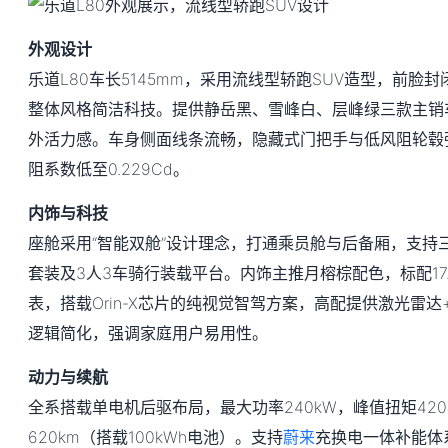
外观设计
乐道L80车长5145mm，采用流线型轿跑SUV造型，前脸
整体风格简洁科技。提供静岳黑、雪峰白、层峰绿三款主销
外活力感。车身侧面线条流畅，隐藏式门把手与低风阻轮毂
阻系数低至0.229Cd。
内饰与科技
座舱采用“智能双舱”设计理念，打通乘员舱与后备厢，支持
套装及3人3车骑行装载平台。内饰主推月榕棕配色，标配17
表，搭载Orin-X芯片的纯视觉智驾方案，高配提供激光雷
逻辑简化，强调家庭用户易用性。
动力与续航
全系搭载单电机后驱布局，最大功率240kW，峰值扭矩420N
620km（搭载100kWh电池）。支持
蔚来
充换电一体补能体