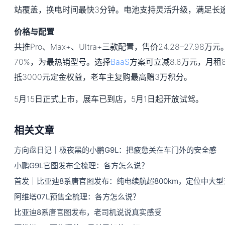
站覆盖，换电时间最快3分钟。电池支持灵活升级，满足长
价格与配置
共推Pro、Max+、Ultra+三款配置，售价24.28–27.98
70%，为最热销型号。选择
BaaS
方案可立减8.6万元，月租8
抵3000元定金权益，老车主复购最高赠3万积分。
5月15日正式上市，展车已到店，5月1日起开放试驾。
相关文章
方向盘日记｜极夜黑的小鹏G9L：把疲惫关在车门外的安全感
小鹏G9L官图发布全梳理：各方怎么说？
首发｜比亚迪8系唐官图发布：纯电续航超800km，定位中大型
阿维塔07L预售全梳理：各方怎么说？
比亚迪8系唐官图发布，老司机说说真实感受