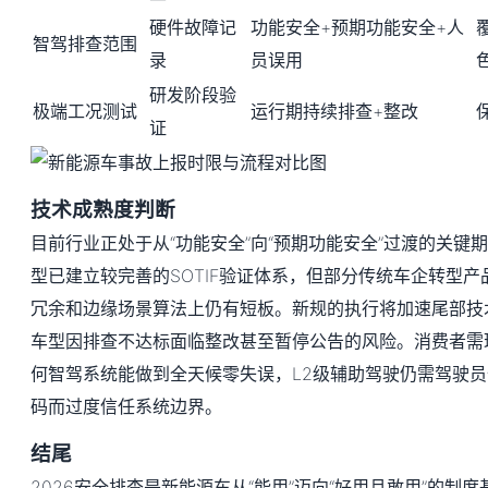
硬件故障记
功能安全+预期功能安全+人
智驾排查范围
录
员误用
研发阶段验
极端工况测试
运行期持续排查+整改
证
技术成熟度判断
目前行业正处于从“功能安全”向“预期功能安全”过渡的关键
型已建立较完善的SOTIF验证体系，但部分传统车企转型
冗余和边缘场景算法上仍有短板。新规的执行将加速尾部技
车型因排查不达标面临整改甚至暂停公告的风险。消费者需
何智驾系统能做到全天候零失误，L2级辅助驾驶仍需驾驶
码而过度信任系统边界。
结尾
2026安全排查是新能源车从“能用”迈向“好用且敢用”的制