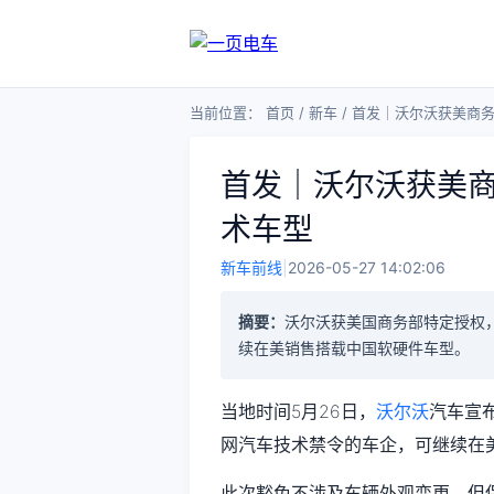
当前位置：
首页
/
新车
/
首发｜沃尔沃获美商
首发｜沃尔沃获美
术车型
新车前线
|
2026-05-27 14:02:06
摘要：
沃尔沃获美国商务部特定授权
续在美销售搭载中国软硬件车型。
当地时间5月26日，
沃尔沃
汽车宣
网汽车技术禁令的车企，可继续在
此次豁免不涉及车辆外观变更，但