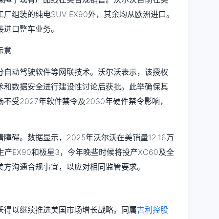
厂组装的纯电SUV EX90外，其余均从欧洲进口。
接进口整车业务。
分自动驾驶软件等网联技术。沃尔沃表示，该授权
术和数据安全进行建设性讨论后获批。此举确保其
不受2027年软件禁令及2030年硬件禁令影响，
碍。数据显示，2025年沃尔沃在美销量12.16万
产EX90和极星3，今年晚些时候将投产XC60及全
美方沟通合规事宜，以应对相同监管要求。
沃得以继续推进美国市场增长战略。同属
吉利控股