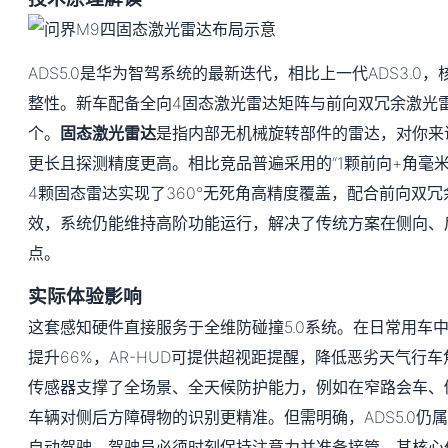
ADS5.0是华为智驾系统的最新迭代，相比上一代ADS3.0
整性。新车配备全向4固态激光雷达矩阵与前向双冗余激光雷
个。
固态激光雷达
是指内部无机械旋转部件的雷达，对你来
更长且探测精度更高。相比竞品普遍采用的“1颗前向+角毫米
4颗固态雷达实现了360°无死角高精度覆盖，配合前向双
效，系统仍能维持高阶功能运行，解决了传统方案在侧向、
点。
实际体验影响
这套感知硬件直接服务于全维防碰撞5.0系统。在日常用车
提升66%，AR-HUD可提供超视距提醒，降低恶劣天气行
传感器支撑了全场景、全天候防护能力，例如在窄路会车、
车辆对侧后方障碍物的识别更精准。但需明确，ADS5.0仍属
自动驾驶，驾驶员必须时刻保持注意力并准备接管，其核心价