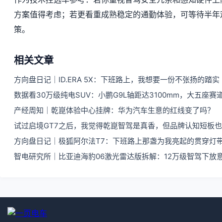
方案值得考虑；若更看重成熟稳定的通勤体验，可等待半年
策。
相关文章
方向盘日记｜ID.ERA 5X：下班路上，我想要一份不张扬的踏实
数据看30万级纯电SUV：小鹏G9L轴距达3100mm，大五座
产经周知｜乾崑体验中心挂牌：华为汽车生意的红线变了吗？
试过启境GT7之后，我觉得乾崑智驾是真香，但品牌认知短板
方向盘日记｜极狐阿尔法T7：下班路上那盏为我亮起的贯穿灯
智电研究所｜比亚迪海豹06激光雷达版拆解：12万级智驾下放