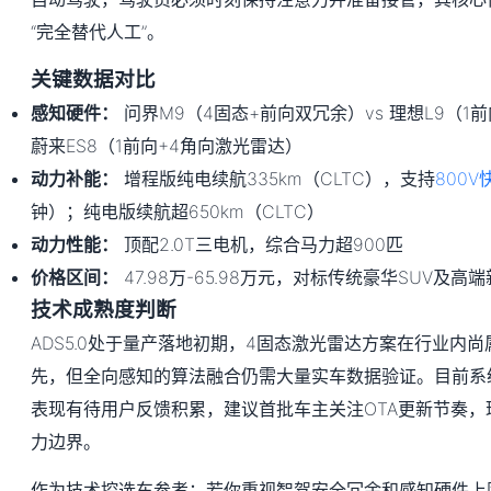
“完全替代人工”。
关键数据对比
感知硬件：
问界M9（4固态+前向双冗余）vs 理想L9（1前
蔚来ES8（1前向+4角向激光雷达）
动力补能：
增程版纯电续航335km（CLTC），支持
800V
钟）；纯电版续航超650km（CLTC）
动力性能：
顶配2.0T三电机，综合马力超900匹
价格区间：
47.98万-65.98万元，对标传统豪华SUV及高
技术成熟度判断
ADS5.0处于量产落地初期，4固态激光雷达方案在行业内
先，但全向感知的算法融合仍需大量实车数据验证。目前系统在极端
表现有待用户反馈积累，建议首批车主关注OTA更新节奏，
力边界。
作为技术控选车参考：若你重视智驾安全冗余和感知硬件上