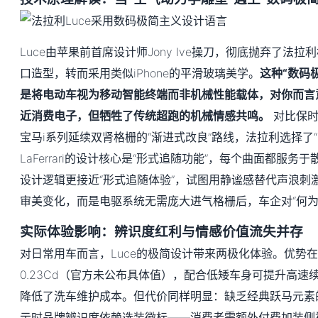
Luce由苹果前首席设计师Jony Ive操刀，彻底抛弃了法
口造型，转而采用类似iPhone的平滑玻璃美学。
这种“数码
是将电动车视为移动智能终端而非机械性能载体，对你而言
近消费电子，但牺牲了传统超跑的机械情感共鸣。
对比保时捷
宝马i系列延续双肾格栅的“渐进式改良”路线，法拉利选择了
LaFerrari的设计核心是“形式追随功能”，每个曲面都服务于
设计逻辑更接近“形式追随体验”，试图用静谧感替代声浪刺
审美变化，而是电驱系统无需庞大进气格栅后，车企对“何为
实际体验影响：辨识度红利与情感价值流失并存
对日常用车而言，Luce的极简设计带来两极化体验。优势
0.23Cd（官方未公布具体值），配合低矮车身可提升高速
降低了洗车维护成本。但代价同样明显：缺乏经典跃马元素
示时品牌辨识度依赖选装徽标——消费者需额外付费加装侧