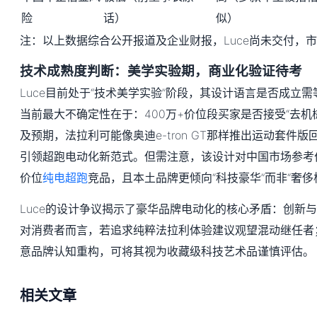
险
话）
似）
注：以上数据综合公开报道及企业财报，Luce尚未交付，
技术成熟度判断：美学实验期，商业化验证待考
Luce目前处于“技术美学实验”阶段，其设计语言是否成立
当前最大不确定性在于：400万+价位段买家是否接受“去机
及预期，法拉利可能像奥迪e-tron GT那样推出运动套件
引领超跑电动化新范式。但需注意，该设计对中国市场参考
价位
纯电超跑
竞品，且本土品牌更倾向“科技豪华”而非“奢侈
Luce的设计争议揭示了豪华品牌电动化的核心矛盾：创新
对消费者而言，若追求纯粹法拉利体验建议观望混动继任者
意品牌认知重构，可将其视为收藏级科技艺术品谨慎评估。
相关文章