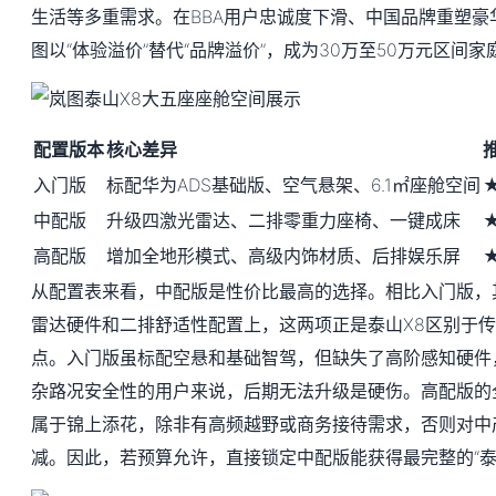
生活等多重需求。在BBA用户忠诚度下滑、中国品牌重塑豪
图以“体验溢价”替代“品牌溢价”，成为30万至50万元区间
配置版本
核心差异
入门版
标配华为ADS基础版、空气悬架、6.1㎡座舱空间
中配版
升级四激光雷达、二排零重力座椅、一键成床
高配版
增加全地形模式、高级内饰材质、后排娱乐屏
从配置表来看，中配版是性价比最高的选择。相比入门版，
雷达硬件和二排舒适性配置上，这两项正是泰山X8区别于
点。入门版虽标配空悬和基础智驾，但缺失了高阶感知硬件
杂路况安全性的用户来说，后期无法升级是硬伤。高配版的
属于锦上添花，除非有高频越野或商务接待需求，否则对中
减。因此，若预算允许，直接锁定中配版能获得最完整的“泰山