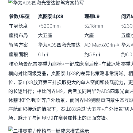
参数/车型
岚图泰山X8
理想L9
问界
车身长度
>5200mm
5218mm
523
座椅布局
大五座
六座
五座
智驾方案
华为ADS四激光雷达
AD Max双Orin-X
华为
座舱面积
6.1㎡
约5.8㎡
约6.
核心场景配置
零重力座椅+一键成床
皇后座+车载冰箱
零重
横向对比同级竞品，岚图泰山X8的差异化策略非常清晰。相
位，泰山X8放弃第三排换取更大的单人空间和装载能力，
的长途出行；相比问界M9，两者虽同用华为ADS四激光雷达
休憩”和“全地形”等户外场景，而问界M9则侧重鸿蒙生态互
座舱面积接近的情况下，泰山X8通过“大五座+户外场景”切
场，避开了与问界M9在商务属性上的正面交锋。