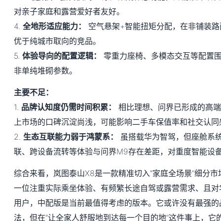
对亲子家庭和露营爱好者友好。
4.
全地形适应能力：
空气悬架+智能扭矩分配，在非铺装路
优于纯城市取向的竞品。
5.
体验导向的配置逻辑：
零重力座椅、多模态交互等配置围
非单纯堆砌参数。
主要不足：
1.
品牌认知度仍需时间积累：
相比理想、问界已形成的高端
上市场的口碑沉淀尚浅，可能影响二手车保值率和社交认同
2.
生态互联能力弱于鸿蒙系：
虽搭载华为智驾，但座舱系
联、跨设备流转等体验与问界M9存在差距，对重度智能设
综合来看，岚图泰山X8是一款精准切入“家庭全场景”细分
一位注重实际乘坐体验、有频繁长途自驾或露营需求、且对
用户，中配版是当前最值得考虑的版本。它或许没有最强的
法，但在“让全家人舒服地到达每一个目的地”这件事上，它