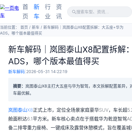
首
新
行
资
页
车
业
讯
当前位置：
首页
/
新车
/
新车解码｜岚图泰山X8配置拆解：大五座+华为
ADS，哪个版本最值得买
新车解码｜岚图泰山X8配置拆解
ADS，哪个版本最值得买
新车解码
|
2026-05-31 14:22:19
摘要：
岚图泰山X8主打大五座与华为智驾，本文拆解配置差异，
车最优解。
岚图泰山X8
正式上市，定位全场景家庭豪华SUV，车长超5
舱面积达6.1平方米。新车核心卖点在于搭载华为乾崑智驾A
备二排零重力座椅、一键成床及露营休憩模式，旨在覆盖城