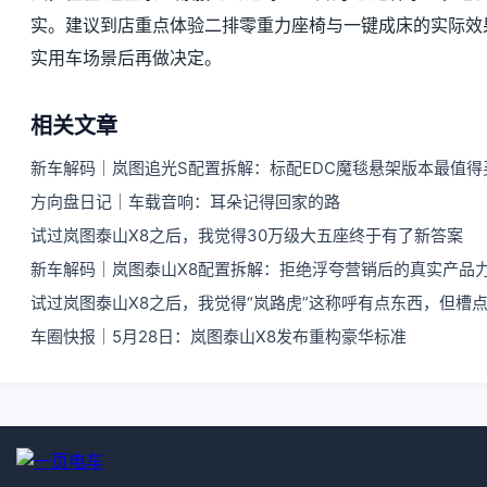
实。建议到店重点体验二排零重力座椅与一键成床的实际效
实用车场景后再做决定。
相关文章
新车解码｜岚图追光S配置拆解：标配EDC魔毯悬架版本最值得
方向盘日记｜车载音响：耳朵记得回家的路
试过岚图泰山X8之后，我觉得30万级大五座终于有了新答案
新车解码｜岚图泰山X8配置拆解：拒绝浮夸营销后的真实产品
试过岚图泰山X8之后，我觉得“岚路虎”这称呼有点东西，但槽
车圈快报｜5月28日：岚图泰山X8发布重构豪华标准