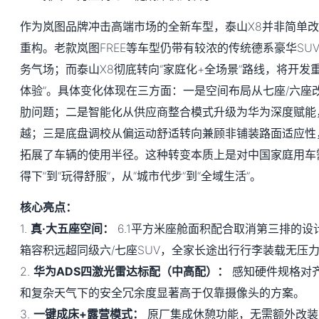
作为岚图品牌冲击高端市场的全新车型，泰山X8并非简单
重构。老款岚图FREE等车型仍带有较浓的传统德系豪华SU
务气场；而泰山X8彻底转向“家庭化+全场景”路线，将开发重
体验”。具体变化体现在三方面：一是空间布局从七座/六座
肋问题；二是智能化从供应商整合模式升级为华为深度赋能
越；三是底盘调校从偏运动舒适转向兼顾非铺装路面适应性
拓展了车辆的使用半径。这种转变本质上是对中国家庭用车
得下”到“玩得舒服”，从“城市代步”到“全域生活”。
核心亮点：
1.
真·大五座空间：
6.1平方米座舱面积配合取消第三排的
箱容积远超同级六/七座SUV，全家长途出行行李装载无压
2.
华为ADS四激光雷达标配（中高配）：
感知硬件规格对齐
和复杂天气下的安全冗余度显著高于仅靠摄像头的方案。
3.
一键成床+露营模式：
原厂集成休憩功能，无需额外改装