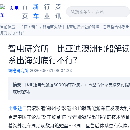
首
新
行
资
页
车
业
讯
当前位置：
首页
/
新车
/
智电研究所｜比亚迪澳洲包船解读：垂直整合体系出
海到底行不行？
智电研究所｜比亚迪澳洲包船解读
系出海到底行不行？
智电研究所
|
2026-05-31 08:34:23
摘要：
比亚迪自营船运5000辆车赴澳，垂直整合体系支撑交付
底层逻辑。
比亚迪
自营滚装船“郑州号”装载4810辆新能源车直发澳大
更是中国车企从“整车贸易”向“全产业链输出”转型的技术验
着海外提车周期从数月缩短至6-8周，且售后体系更有保障