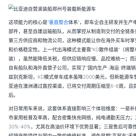
这项能力的核心是“
垂直整合
体系”，即车企自主研发并生产
部件，甚至自建运输船队，从而掌控从制造到交付的全链条
第三方供应商和物流公司，这种模式能让你在海外买车时享
和价格稳定性。上一代出海模式主要靠“KD散件组装”（将
装），虽然能降低关税，但供应链响应慢、品控难统一；而
自有船队和海外直营子公司，实现了“国内生产-海运-终端销
兹别克斯坦，KD模式单车成本虽降2000美元，但新能源车售
亚迪在澳洲通过直控渠道，已将交付周期压缩至6-8周，且
后。
对日常用车来说，这套体系直接影响三个体验维度：一是补
市家用桩普及率高，配合密集快充网络，纯电通勤无压力；
30%-40%，尤其在高油价环境下优势显著；三是售后可
经销商能提供与国内一致的维修标准，避免早期“平贸车”无