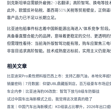
别克斯坦单店需额外雇佣2-3名翻译；高阶智驾、换电等技
此外，欧盟反补贴税、墨西哥50%关税等贸易壁垒，正倒
靠产品力已不足以长期立足。
比亚迪包船事件标志着中国新能源出海进入“体系竞争”阶段
具备垂直整合能力的品牌，意味着更稳定的交付、更透明的
但需理性看待：当前海外版智驾功能有限，购车应聚焦三电
非盲目追求高阶智能。技术成熟度达标前，实用主义仍是海
相关文章
比亚迪宋Pro柔性燃料版巴西上市：支持乙醇汽油，本地化率超5
销量密码｜7月数据：仰望U8L鼎藏版到店，百万级豪车市场迎
车企内参｜比亚迪海豹06改款：智驾下放与B级车防御战
试过中国车出海新模式之后，我觉得这次是真的稳了
首发｜中国汽车出海新模式：KD组装占比攀升，2026年出口