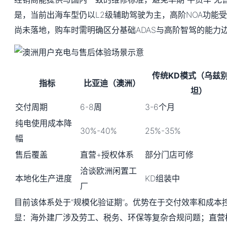
是，当前出海车型仍以L2级辅助驾驶为主，高阶NOA功能
尚未落地，购车时需明确区分基础ADAS与高阶智驾的能力
传统KD模式（乌兹
指标
比亚迪（澳洲）
坦）
交付周期
6-8周
3-6个月
纯电使用成本降
30%-40%
25%-35%
幅
售后覆盖
直营+授权体系
部分门店可修
洽谈欧洲闲置工
本地化生产进度
KD组装中
厂
目前该体系处于“规模化验证期”。优势在于交付效率和成本
显：海外建厂涉及劳工、税务、环保等复杂合规问题；直营