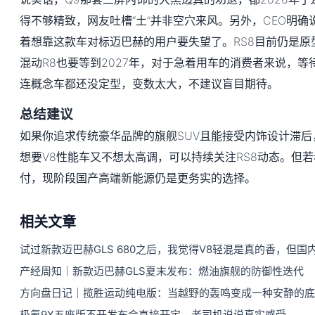
得不够精致，网友吐槽“土”并非空穴来风。另外，CEO明确
着想靠这款车对标迈巴赫的用户要失望了。RS8目前仍是原
混动R8也要等到2027年，对于急着用车的消费者来说，等
连概念车都还没定型，变数太大，不建议盲目期待。
总结建议
如果你追求传统豪华品牌的旗舰SUV且能接受内饰设计滞后
想要V8性能车又不想太高调，可以持续关注RS8动态。但
付，现阶段国产高端新能源仍是更务实的选择。
相关文章
试过新款迈巴赫GLS 680之后，我觉得V8轻混是真的香，但
产经周知｜新款迈巴赫GLS夏末发布：燃油旗舰的防御性迭代
方向盘日记｜揽胜运动纯电版：当越野的轰鸣变成一种安静的底
极氪9X五座版不开发布会直接开定，老司机说说真实感受