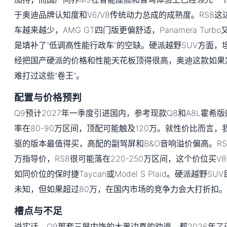
于奥迪品牌认知度和V6/V8传统动力总成的成熟度。RS8这
车越来越少，AMG GT四门版更偏舒适，Panamera Turb
是填补了“低调高性能行政车”的空缺。硬派越野SUV方面，坦克7
经把国产硬派的价格和性能天花板顶得很高，奥迪这款如果
难打过这些“卷王”。
配置与价格预判
Q9预计2027年一季度引进国内，参考现款Q8和A8L霍希
率在80-90万区间，顶配可能触及120万。就性价比而言
驱的版本最值得买，高配的副驾屏和B&O音响溢价偏高。RS8
万指导价，RS8很可能落在220-250万区间，这个价位买
如同价位的保时捷Taycan或Model S Plaid。硬派越野
未知，但如果超过80万，在国内市场的竞争力会大打折扣。
槽点与不足
说实话，Q9那套三屏内饰的大黑边真的劝退，都2026年