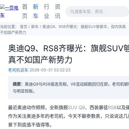
首
新
行
资
页
车
业
讯
当前位置：
首页
/
新车
/
奥迪Q9、RS8齐曝光：旗舰SUV够豪华，但内饰真
不如国产新势力
奥迪Q9、RS8齐曝光：旗舰SU
真不如国产新势力
老司机说车
|
2026-05-31 02:22:23
摘要：
奥迪Q9与RS8接连亮相，V8混动超跑回归在即。老司机
与明显短板。
最近奥迪动作频频，全新旗舰SUV Q9、西装暴徒RS8以
作为关注奥迪多年的老司机，今天不聊参数表，只说说这几
景下到底值不值得等。