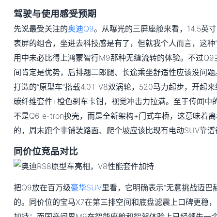
驾驶与使用感受预期
先说最受关注的
奥迪Q9
。从曝光的三屏座舱来看，14.5英寸中
表屏的组合，坐进去科技感是有了，但就我个人而言，这种“
用中未必比得上鸿蒙智行M9那种无缝流转的体验。不过Q9
间肯定是优势，后排翘二郎腿、长途乘坐舒适性应该没问题。
打造的“原型车”搭载4.0T V8双涡轮，520马力起步，开
碳纤维套件+橙色刹车卡钳，视觉冲击力拉满。至于传闻中的
不是Q6 e-tron换壳，而是全新架构+门式车桥，这意味
的，周末跑个非铺装路面、爬个坡应该比现有电动SUV靠谱
同价位竞品对比
把Q9放在百万级
豪华SUV
里看，它明确表示“无意挑战迈巴赫
的。同价位的宝马X7在第三排空间和底盘滤震上口碑更稳，
加持；而国产问界M9在智能座舱和智驾体验上已经领先一个