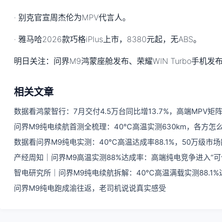
· 别克官宣周杰伦为MPV代言人。
· 雅马哈2026款巧格iPlus上市，8380元起，无ABS。
明日关注：问界M9鸿蒙座舱发布、荣耀WIN Turbo手机发
相关文章
数据看鸿蒙智行：7月交付4.5万台同比增13.7%，高端MPV矩
问界M9纯电续航首测全梳理：40℃高温实测630km，各方怎
数据看问界M9纯电实测：40℃高温达成率88.1%，50万级市
产经周知｜问界M9高温实测88%达成率：高端纯电竞争进入“可
智电研究所｜问界M9纯电续航拆解：40℃高温满载实测88.1
问界M9纯电跑成渝往返，老司机说说真实感受