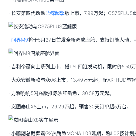
· 长安第四代逸动
蓝鲸超擎
版上市，7.99万起；CS75PLUS
·
问界M9
将于5月27日首发全新鸿蒙座舱，支持灯随人动、
· 吉利帝豪向上系列上市，搭1.5L四缸发动机，限时价5.59
· 大众安徽新款与众06上市，13.49万元起，配AR-HUD
· 方程豹豹5闪充版推赤沙红新色，30.58万元起。
· 岚图泰山X8上市，29.29万起，预售30天订单超5万台。
· 小鹏副总裁辟谣GX热销致MONA L03延期，称L03按计