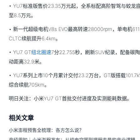
• YU7标准版售价23.35万元起，全系标配高阶智驾与蛟龙
至8.5万元。
• 新一代超级电机V8s EVO最高转速28000rpm，单电机61
CLTC续航提升6.4km。
• YU7 GT
纽北圈速
7分22.755秒，刷新SUV纪录，配备碳陶
动距离32.9米。
• YU7系列上市10个月累计交付23.2万台，GT版搭载101.7
综合续航705km。
明日关注：小米YU7 GT首批交付进度及实测能耗数据。
相关文章
小米澎程预售全梳理：各方怎么说？
产经周知｜小米澎程发布：从纯电突围到增程走量的产业逻辑