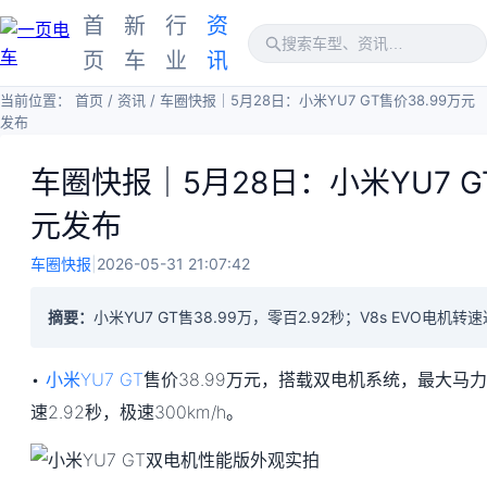
首
新
行
资
页
车
业
讯
当前位置：
首页
/
资讯
/
车圈快报｜5月28日：小米YU7 GT售价38.99万元
发布
车圈快报｜5月28日：小米YU7 GT
元发布
车圈快报
|
2026-05-31 21:07:42
摘要：
小米YU7 GT售38.99万，零百2.92秒；V8s EVO电机转速
•
小米YU7 GT
售价38.99万元，搭载双电机系统，最大马力100
速2.92秒，极速300km/h。