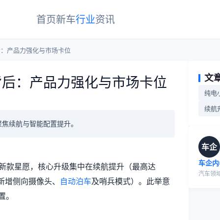
首页
新车
行业
资讯
后：产品力强化与市场卡位
文
背后：产品力强化与市场卡位
纯电
续航
聚焦续航与智能配置提升。
车企
车企内
上市新款星愿，核心升级集中在续航提升（最高达
汽车领
（新增侧向摄像头、
自动泊车
及哨兵模式）。此举意
置。