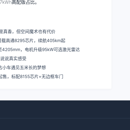
7kWh高配版占比。
片是真香，但空间魔术也有代价
载高通8295芯片，续航405km起
205mm，电机升级95kW可选激光雷达
机说说真实感受
当复古小车遇见五米长的梦想
起售，标配8155芯片+无边框车门