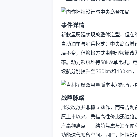
事件详情
新款星愿延续现款整体造型，但在
自动泊车与哨兵模式；中央岛台增
局不变，但换挡方式由物理按键改
率。动力系统维持58kW单电机，电池
续航分别提升至360km和460k
战略脉络
此次改款并非孤立动作，而是吉利在
愿上市以来，凭借高性价比迅速抢
户高频痛点——续航焦虑与泊车便
功能迭代预留空间。同时，怀挡设