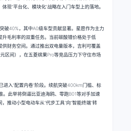
体现“平台化、模块化”战略在入门车型上的落地。
已突破40%，其中A0级车型贡献显著。星愿作为主力
提升毛利率的双重任务。当前碳酸锂价格处于低
提供财务空间。通过推出双电量版本，吉利可覆盖
78万元区间），在五菱缤果Pro等竞品压力下守住市场
进入“配置内卷”阶段。续航突破400km门槛、标
准。此举将倒逼比亚迪海鸥、零跑B01等对手加速
，推动小型电动车从“代步工具”向“智能终端”转