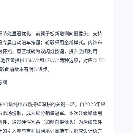
细节处显著优化：前翼子板新增侧向摄像头，支持
设专属自动泊车按键；轮毂采用全新样式。内饰布
为怀挡，原区域转为双闪灯按键，提升空间利用
容量提供35kWh和47kWh两种选项，对应CLTC
m，较此前版本有明显进步。
A0级纯电市场持续深耕的关键一环。自2025年星
占市场份额，成为细分销量冠军。本次升级聚焦用
利性，通过硬件冗余（如侧向摄像头）为后续软件
计的引入亦与吉利银河系列高端车型形成设计语言