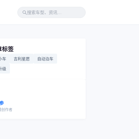
章标签
小车
吉利星愿
自动泊车
升级
参
域创作者