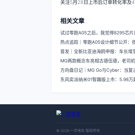
关注5月28日上市后订单转化率及4
相关文章
试过零跑A05之后，我觉得8295芯
热点追踪｜零跑A05设计细节公开：搭
首发｜全新比亚迪海鸥申报：车长增至4
MG两款概念车亮相古德伍德，老司
方向盘日记｜MG Go与Cyber：
东风奕派纳米01智趣版上市：5.98万
© 2026 一页电车 版权所有