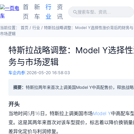
首
新
行
资
页
车
业
讯
当前位置：
首页
/
行业
/
特斯拉战略调整：Model Y选择性涨价背后的财务与
市场逻辑
特斯拉战略调整：Model Y选择
务与市场逻辑
车企内参
|
2026-05-20 16:58:03
摘要：
特斯拉两年来首次上调美国Model Y中高配售价，释放战
开头
当地时间5月16日，特斯拉上调美国市场
Model Y
中高配车
变。这是其两年来首次对该车型提价，标志着以降价换销量
差异化定价与利润修复。