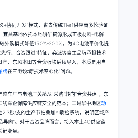
+协同开发"模式，省去传统Tier1供应商多轮验证
：
宜昌基地依托本地磷矿资源形成正极材料-电解
购模式降低15.0%-20.0%，为4C电池平价化提
主先行、合资跟进"特征，奕派等自主品牌承担技术
日产、东风本田等合资板块后续导入，本质是用自
品牌
在三电领域"技术空心化"问题。
整车厂与电池厂关系从"采购"转向"合资共建"，东
二线车企保障供应链安全的范本；二是华中地区
动
2.3秒/支的生产节拍叠加AI质检系统，说明区域产
智造导向"。对于合资品牌而言，接入本土4C供应链
关键变量。