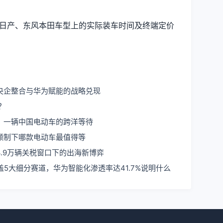
风日产、东风本田车型上的实际装车时间及终端定价
央企整合与华为赋能的战略兑现
？
：一辆中国电动车的跨洋等待
额制下哪款电动车最值得等
.9万辆关税窗口下的出海新博弈
5大细分赛道，华为智能化渗透率达41.7%说明什么