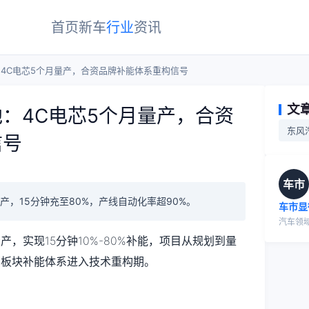
首页
新车
行业
资讯
4C电芯5个月量产，合资品牌补能体系重构信号
文
：4C电芯5个月量产，合资
东风
信号
车市
投产，15分钟充至80%，产线自动化率超90%。
车市显
汽车领
投产，实现15分钟10%-80%补能，项目从规划到量
资板块补能体系进入技术重构期。