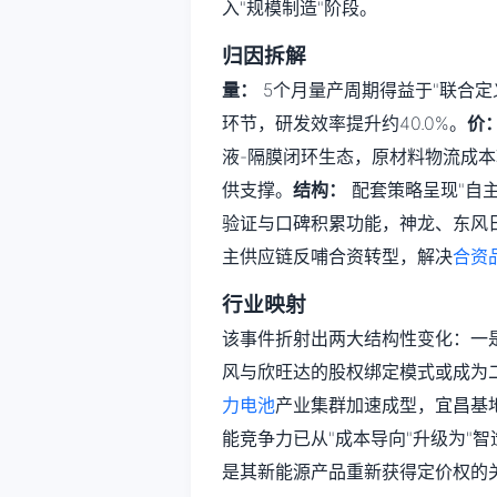
入"规模制造"阶段。
归因拆解
量：
5个月量产周期得益于"联合定义
环节，研发效率提升约40.0%。
价
液-隔膜闭环生态，原材料物流成本较外
供支撑。
结构：
配套策略呈现"自
验证与口碑积累功能，神龙、东风
主供应链反哺合资转型，解决
合资
行业映射
该事件折射出两大结构性变化：一是
风与欣旺达的股权绑定模式或成为
力电池
产业集群加速成型，宜昌基地
能竞争力已从"成本导向"升级为"
是其新能源产品重新获得定价权的