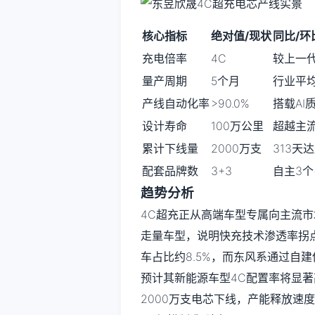
核心指标
绝对值/现状
同比/环
充电倍率
4C
较上一
量产周期
5个月
行业平均
产线自动化率
>90.0%
搭载AI
设计寿命
100万公里
超越主流
累计下线量
2000万支
313天达
配套品牌数
3+3
自主3个
趋势分析
4C超充正从高端车型专属向主流市
走量车型，说明快充技术渗透率拐点
车占比约8.5%，而东风系通过自
预计其新能源车型4C配置率将显著
2000万支电芯下线，产能释放速