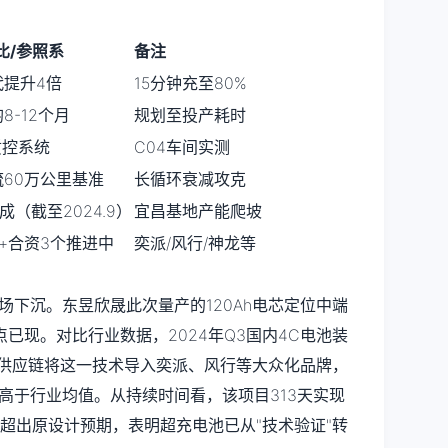
比/参照系
备注
代提升4倍
15分钟充至80%
8-12个月
规划至投产耗时
质控系统
C04车间实测
60万公里基准
长循环衰减攻克
成（截至2024.9）
宜昌基地产能爬坡
+合资3个推进中
奕派/风行/神龙等
场下沉。东昱欣晟此次量产的120Ah电芯定位中端
已现。对比行业数据，2024年Q3国内4C电池装
建供应链将这一技术导入奕派、风行等大众化品牌，
高于行业均值。从持续时间看，该项目313天实现
度超出原设计预期，表明超充电池已从"技术验证"转