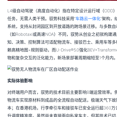
L4级自动驾驶（高度自动化）指在特定设计运行域（ODD
任务，无需人类干预。驭势科技采用“
车路云一体化
”架构，结
系统，支持从封闭园区到开放道路的跨场景迁移。与多数自
（如Robotaxi或高速NOA）不同，驭势从创业之初就构
知、决策、控制算法可适配物流车、接驳巴士、乘用车等多
赖高精地图+规则驱动，而U-Drive®5.0强化BEV+Transf
物和复杂交互的泛化能力，新场景部署周期缩短至1个月内
实际体验影响
对终端用户而言，驭势的技术目前主要影响B端运营效率。
物流车实现原材料到成品的全流程自动配送，极端天气下故障
本；在香港机场，行李牵引车和接驳车已安全运行超360万
升调度精准度。虽然尚未直接面向私家车主，但其技术已切