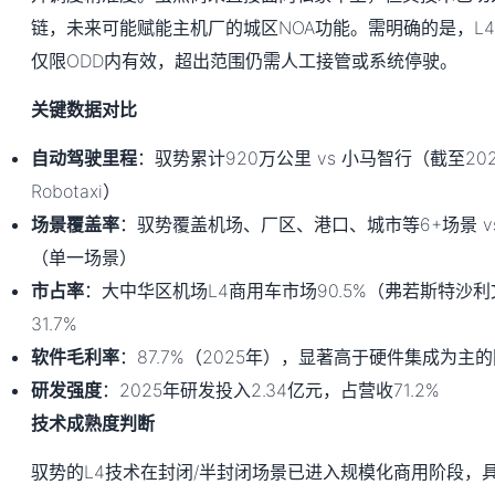
链，未来可能赋能主机厂的城区NOA功能。需明确的是，L
仅限ODD内有效，超出范围仍需人工接管或系统停驶。
关键数据对比
自动驾驶里程
：驭势累计920万公里 vs 小马智行（截至20
Robotaxi）
场景覆盖率
：驭势覆盖机场、厂区、港口、城市等6+场景 v
（单一场景）
市占率
：大中华区机场L4商用车市场90.5%（弗若斯特沙利
31.7%
软件毛利率
：87.7%（2025年），显著高于硬件集成为主的
研发强度
：2025年研发投入2.34亿元，占营收71.2%
技术成熟度判断
驭势的L4技术在封闭/半封闭场景已进入规模化商用阶段，具