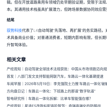
辑。但在开放道路乘用车领域仍处早期验证期，受限于法规
本。其通用技术栈虽具扩展潜力，但跨场景数据协同效应需
结尾
驭势科技
代表了L4自动驾驶“先落地、再扩展”的务实路径
术具备商业价值；对普通消费者，短期内影响有限，但长期
升智驾体验。
相关文章
产经周知｜自动驾驶全球技术法规获批：中国从市场领跑迈向规
首发｜八部门发文支持智能网联汽车，车路云一体化基建提速
车闻早报｜2026年5月19日：李克强院士力推‘车路云一体化’
方向盘日记｜车路云一体化：下班路上的那道“数字轨道”
智电研究所｜车路云一体化拆解：比单车智能强在哪？
产经周知｜星途ES改款标配高阶智驾：奇瑞高端化的防御战