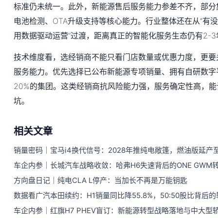
标准仍未统一。此外，新能源售后服务能力参差不齐，部分
电池检测、OTA升级支持等核心能力。行业整体还在从“有没
用数据驱动运营”过渡，距离真正的智能化服务生态仍有2-
技术维度看，选经销商不能只看门店数量或优惠力度，更要
服务能力。优先选择已公布新能源专项销量、拥有自研数字
20%的集团。这类经销商抗风险能力强，服务确定性高，
坑。
相关文章
销量密码｜宝马i4换代信号：2028年推纯电敞篷，燃油版延产至
车企内参｜长城汽车战略收敛：哈弗H6失速背后的ONE GWM
方向盘日记｜纯电CLA L停产：当加长不再是万能钥匙
数据看广汽本田续约：H1销量同比降55.8%，50:50股比背后
车企内参｜红旗H7 PHEV盲订：新能源转型战略落地与中大型