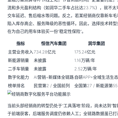
流和多元盈利结构（如润华二手车占比达23.7%），就不
交车延迟、售后缩水等问题。反之，若某经销商仅靠新车毛
陷入库存高企、服务降级的恶性循环。因此，选择技术转型
在为自己的用车体验买一份“稳定性保险”。
指标
恒信汽车集团
润华集团
主营业务收入
734.28亿元
175.24亿元
新能源销量
未披露
1.16万辆/年
二手车销量
未披露
2.52万辆/年
数字化能力
AI营销+新媒体全链路
自研APP+全域生活生
榜单排名
民营第2 / 全国前列
全国第27 / 新能源第55
当前头部经销商的转型仍处于“工具落地”阶段，尚未达到“智
于前端获客，后端服务调度仍依赖人工；全链路数据虽已打