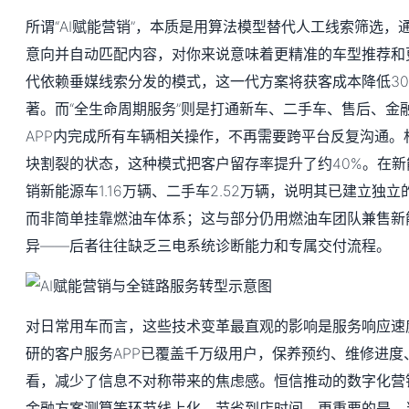
所谓“AI赋能营销”，本质是用算法模型替代人工线索筛选，
意向并自动匹配内容，对你来说意味着更精准的车型推荐和
代依赖垂媒线索分发的模式，这一代方案将获客成本降低3
著。而“全生命周期服务”则是打通新车、二手车、售后、金
APP内完成所有车辆相关操作，不再需要跨平台反复沟通。
块割裂的状态，这种模式把客户留存率提升了约40%。在
销新能源车1.16万辆、二手车2.52万辆，说明其已建立独
而非简单挂靠燃油车体系；这与部分仍用燃油车团队兼售新
异——后者往往缺乏三电系统诊断能力和专属交付流程。
对日常用车而言，这些技术变革最直观的影响是服务响应速
研的客户服务APP已覆盖千万级用户，保养预约、维修进度
看，减少了信息不对称带来的焦虑感。恒信推动的数字化营
金融方案测算等环节线上化，节省到店时间。更重要的是，