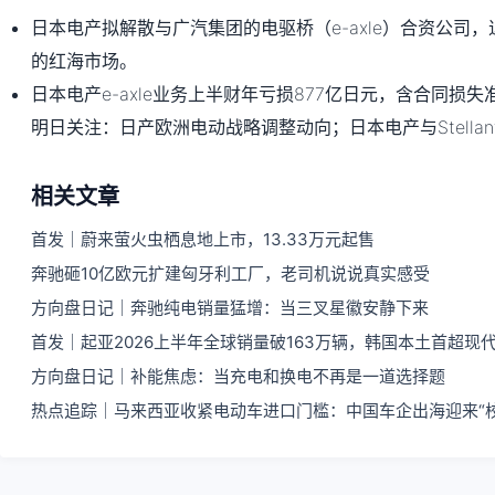
日本电产拟解散与广汽集团的电驱桥（e-axle）合资公司
的红海市场。
日本电产e-axle业务上半财年亏损877亿日元，含合同损
明日关注：日产欧洲电动战略调整动向；日本电产与Stellan
相关文章
首发｜蔚来萤火虫栖息地上市，13.33万元起售
奔驰砸10亿欧元扩建匈牙利工厂，老司机说说真实感受
方向盘日记｜奔驰纯电销量猛增：当三叉星徽安静下来
首发｜起亚2026上半年全球销量破163万辆，韩国本土首超现
方向盘日记｜补能焦虑：当充电和换电不再是一道选择题
热点追踪｜马来西亚收紧电动车进口门槛：中国车企出海迎来“校