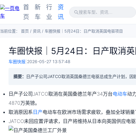
首
新
行
资
页
车
业
讯
当前位置：
首页
/
资讯
/
车圈快报｜5月24日：日产取消英国电驱项目
车圈快报｜5月24日：日产取消
车圈快报
|
2026-05-27 13:57:48
摘要：
日产子公司JATCO取消英国桑德兰电驱总成生产计划，因
日产子公司JATCO取消在英国桑德兰年产34万台
电动车
动
4870万英镑。
取消原因系
日产
电动车在欧洲市场需求疲软，叠加全球销量
JATCO未回应置评请求，日产将维持从日本向英国供应电