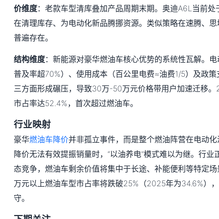
价维度
：老款车型清库叠加产品周期末期。奥迪A6L当前处
在清理库存、为电动化新品腾挪资源。类似策略在速腾、思
普遍存在。
结构维度
：新能源对豪华燃油车核心优势的系统性瓦解。电
普及率超70%）、使用成本（百公里电费≈油费1/5）及政
三方面形成碾压，导致30万-50万元价格带用户加速迁移。2
市占率达52.4%，首次超过燃油车。
行业映射
豪华
燃油车降价
并非孤立事件，而是整个燃油阵营在电动化
降价无法有效提振销量时，“以油养电”模式难以为继。行业
态竞争，燃油车剩余价值将集中于长途、补能便利等特定场景
万元以上燃油车型市占率将跌破25%（2025年为34.6%
守。