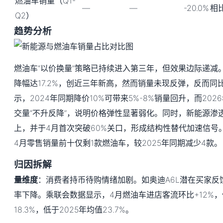
燃油车销量（Q1-
—
—
-20.0%
相
Q2）
趋势分析
燃油车“以价换量”策略已持续进入第三年，但效果边际递减。
降幅达17.2%，创近三年新高，然而销量未现反弹，反而同比
示，2024年同期降价10%可带来5%-8%销量回升，而20
交量“不升反降”，说明价格弹性显著弱化。同时，新能源渗透
上，并于4月首次突破60%关口，形成结构性替代加速信号
4月零售销量前十仅剩1款燃油车，较2025年同期减少4款。
归因拆解
量维度
：消费者持币待购情绪加剧。如奥迪A6L潜在买家反
率下降。乘联会数据显示，4月燃油车进店客流环比+12%
18.3%，低于2025年均值23.7%。