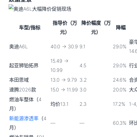
指导价（万
降价幅度（万
车型/指标
降幅
元）
元）
豪
奥迪A6L
40.0 → 30.9
9.1
29.0%
14
15.49 →
起亚狮铂拓界
4.5
29.0%
行
10.99
本田思域
13.0 → 9.79
3.2
24.6%
合资
速腾2026款
15.0 → 11.99
3.0
20.0%
大众
燃油车整体（4
均价13.1
2.3
17.2%
1-
月）
新能源渗透率
（4
—
—
60.3%
环比
月）