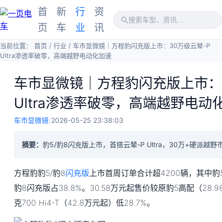
首
新
行
资
页
车
业
讯
当前位置：
首页
/
行业
/
车市显微镜｜方程豹闪充版上市：30万级云辇-P
Ultra渗透率破零，高端越野电动化加速
车市显微镜｜方程豹闪充版上市：3
Ultra渗透率破零，高端越野电动
车市显微镜
|
2026-05-25 23:38:03
摘要：
豹5/豹8闪充版上市，首搭云辇-P Ultra，30万+硬派越
方程豹豹5/豹8
闪充版
上市首周订单合计超4200辆，其中豹5
豹8闪充版占38.8%。30.58万元起售价较原豹5高配（28.
克700 Hi4-T（42.8万元起）低28.7%。