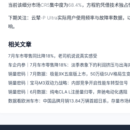
当前该细分市场CR5集中度为68.4%，方程豹凭借技术独
下期关注：云辇-P Ultra实际用户使用频率与故障率数据
响。
相关文章
7月车市零售同比降18%，老司机说说真实感受
车企内参｜7月车市零售降18%：淡季表象下的利润挤压与出海
销量密码｜7月数据：极氪9X五座版上市，50万级SUV格局生
销量密码｜宝马M3双动力战略：内部竞争开启性能车转型信号
销量密码｜6月数据：纯电CLA L注册量归零，奔驰电动化遇阻
数据看欧洲车市：中国品牌月销13.84万辆首超日系，存量市