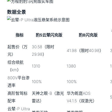
数据全景
指标
豹5云辇闪充版
豹8闪充版
起售价（万
30.58（限时
41.98（限时40.98）
元）
29.98）
综合续航
1310
1380
（km）
800V平台渗
100%
100%
透率
高阶智驾标
天神之眼-B（激光
华为乾崑ADS
配率
雷达）
V4.1.5（双激光）
云辇-P Ultra