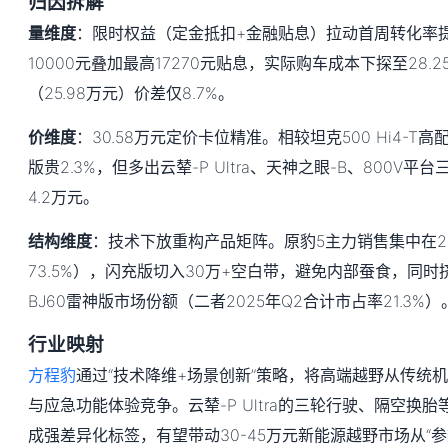
归因拆解
量维度
：限时权益（定金抵扣+金融贴息）拉动首周转化率提
10000元叠加最高17270元贴息，实际购车成本下探至28.
（25.98万元）价差仅8.7%。
价维度
：30.58万元定价卡位精准。相较坦克500 Hi4-T高
版贵2.3%，但多出云辇-P Ultra、天神之眼-B、800V
4.2万元。
结构维度
：技术下放重构产品矩阵。原豹5主力销售集中在25
73.5%），闪充版切入30万+空白带，避免内部蚕食，同时挤压
BJ60雷神版市场份额（二者2025年Q2合计市占率21.3%）
行业映射
方程豹
通过“技术降维+场景创新”策略，将高端越野从传统
与应急功能体验竞争。云辇-P Ultra的三轮行驶、隔空换
成强差异化标签，有望带动30-45万元新能源越野市场从“参