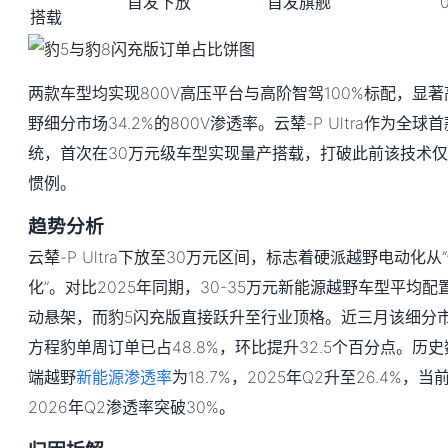
首发下放
首发旗舰
搭载
两款车型均实现800V高压平台与高阶智驾100%标配，显著
野细分市场34.2%的800V渗透率。云辇-P Ultra作为全
统，首次在30万元级车型实现量产搭载，打破此前该技术仅
惯例。
趋势分析
云辇-P Ultra下放至30万元区间，标志着硬派越野电动化从
化”。对比2025年同期，30-35万元新能源越野车型平均配
动悬架，而豹5闪充版直接跃升至行业顶格。近三月该细分市
方程豹单周订单已占48.8%，环比提升32.5个百分点。历史
端越野
新能源渗透率
为18.7%，2025年Q2升至26.4%，
2026年Q2渗透率突破30%。