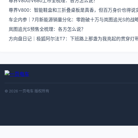
尊界V800/V680上市全梳理：各方怎么说？
尊界V800：智能鞋盒和三折叠桌板是真香，但百万身价也得说
车企内参｜7月新能源销量分化：零跑破十万与岚图追光S的战
岚图追光S预售全梳理：各方怎么说？
方向盘日记｜极狐阿尔法T7：下班路上那盏为我亮起的贯穿灯
© 2026 一页电车 版权所有