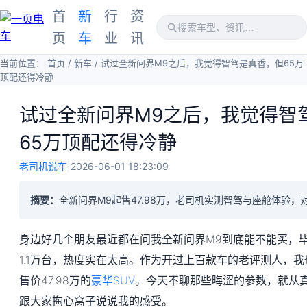
首
新
行
资
页
车
业
讯
当前位置：
首页
/
新车
/
试过全新问界M9之后，我觉得智驾是真香，但65万
顶配还得冷静
试过全新问界M9之后，我觉得智
65万顶配还得冷静
老司机说车
|
2026-06-01 18:23:09
摘要：
全新问界M9起售47.98万，老司机实测智驾与座舱体验
身边好几个朋友最近都在问我全新问界M9到底能不能买，毕
1.1万台，热度实在太高。作为开过上百款车的老评测人，
售价47.98万的
豪华SUV
。今天不聊那些晦涩的参数，就从
跟大家掏心窝子说说我的感受。