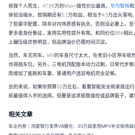
就我个人而言，47.98万的Max+版性价比最高，
华为智驾
和
体验没缩水，首销期还有5.2万权益，相当于43万出头落地。U
了些豪华配置，除非对内饰质感有执念，否则没必要上。至于
更多是身份象征，家用实用性提升有限。和同价位BBA相比
上碾压级优势明显，但品牌溢价仍需时间沉淀。
当然，车无完车。M9的车身尺寸太大，在老旧小区停车依
也得挑车位。另外，三电机顶配版本动力过剩，日常代步根本
而增加了能耗和车重，普通用户选双电机完全足够。
总的来说，如果你预算50万左右、看重智能安全和家庭出行品
前最值得入手的选择。但要是追求极致操控或品牌面子，建
相关文章
车企内参｜鸿蒙智行享界V8曝光：30万级家用MPV补全矩阵缺