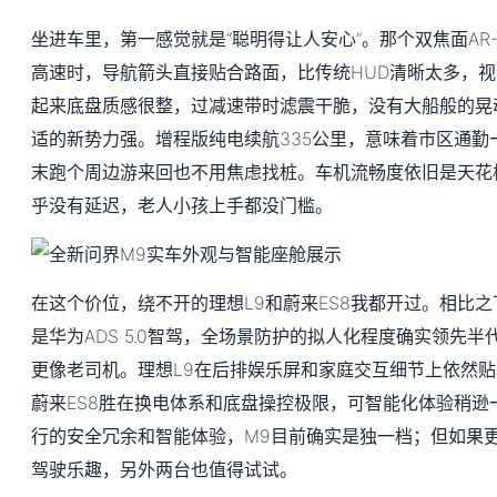
坐进车里，第一感觉就是“聪明得让人安心”。那个双焦面AR
高速时，导航箭头直接贴合路面，比传统HUD清晰太多，
起来底盘质感很整，过减速带时滤震干脆，没有大船般的晃
适的新势力强。增程版纯电续航335公里，意味着市区通勤
末跑个周边游来回也不用焦虑找桩。车机流畅度依旧是天花
乎没有延迟，老人小孩上手都没门槛。
在这个价位，绕不开的理想L9和蔚来ES8我都开过。相比之
是华为ADS 5.0智驾，全场景防护的拟人化程度确实领先
更像老司机。理想L9在后排娱乐屏和家庭交互细节上依然贴
蔚来ES8胜在换电体系和底盘操控极限，可智能化体验稍逊
行的安全冗余和智能体验，M9目前确实是独一档；但如果
驾驶乐趣，另外两台也值得试试。