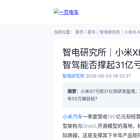
当前位置：
首页
/
新车
/
智电研究所｜小米XLA
智电研究所｜小米XL
智驾能否撑起31亿
智电研究所
|
2026-06-03 19:32:37
摘要：
小米Q1亏损31亿但研发猛增，
年55万辆目标？
小米汽车
一季度营收190亿元却经
型架构与OneVL开源模型的落地，
际跨越，这是支撑其下半年产品矩