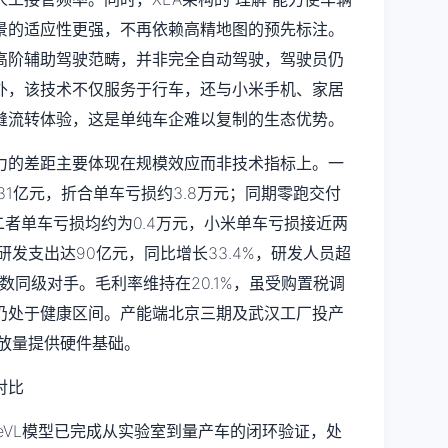
景的适应性更强，不再依赖高精地图的预先标注。
高阶辅助驾驶范畴，并非完全自动驾驶，驾驶员仍
外，该技术不仅服务于行车，还与小米手机、家居
缝流转体验，这是单纯车企难以复制的生态优势。
力的差距主要体现在规模效应而非技术指标上。一
损31亿元，折合单车亏损约3.8万元；同期零跑交付
5辆，二者单车亏损均约为0.4万元，小米单车亏损接近两
研发支出达90亿元，同比增长33.4%，研发人员超
数同级对手。毛利率维持在20.1%，虽受购置税调
仍处于健康区间。产能端北京三期及武汉工厂投产
续放量提供硬件基础。
neVL模型已完成从实验室到量产车的闭环验证，处