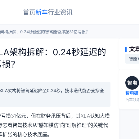
首页
新车
行业
资讯
架构拆解：0.24秒延迟的智驾能否撑起31亿亏损？
文
A架构拆解：0.24秒延迟的
智能
亏损？
智电
XLA架构将智驾延迟降至0.24秒，技术迭代能否支撑全
智电研
汽车领
营亏损31亿元，但在财务承压背后，其XLA认知大模
标志着智驾技术从“感知模仿”向“理解推理”的关键代
阵扩张的核心技术底座。