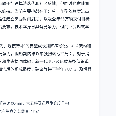
有助于加速算法迭代和社区反馈，但同时也意味着
来维持。当前主要挑战在于：单一车型依赖度过高
信任建立需要时间周期，以及全年55万辆交付目标
高要求。技术本身已具备竞争力，但商业变现效率
。
先、规模待补”的典型成长期阵痛阶段。XLA架构和
心竞争力，但短期内难以单独扭转亏损局面。对于消
度和生态协同体验，新一代SU7及后续车型值得重
售后体系成熟度，建议等待下半年YU7 GT及增程
轴距达3100mm，大五座赛道竞争维度重构
汽车生意的红线变了吗？