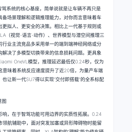
代智驾系统的核心基座，简单说就是让车辆不再只是
具备场景理解和逻辑推理能力，对你而言意味着车
出更拟人、更安全的决策。相比上一代基于规则或
VLA（视觉-语言-动作）、世界模型与潜空间推理三
前行业主流竞品多采用单一的端到端神经网络或分
构解决了多模型切换带来的信息损耗问题。更具象
omi OneVL模型，推理延迟最低仅0.24秒，仅为
。这意味着系统反应速度提升了近20倍，为量产车端
也让新一代SU7得以实现“交付即搭载”的全系标配
响，在于智驾功能可用边界的实质性拓展。0.24
城市领航辅助中，面对突发加塞或异形障碍物时能留
工接管频率。同时，XLA架构的“理解”能力使车辆