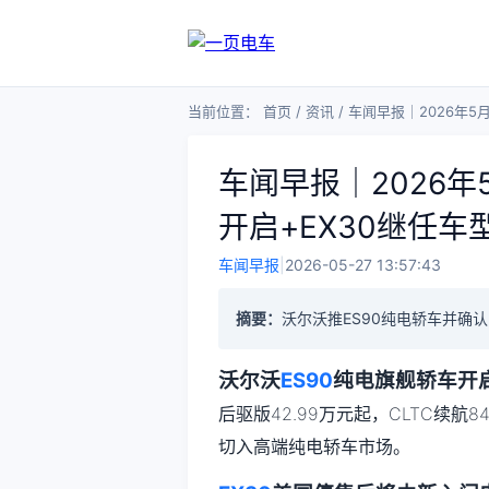
当前位置：
首页
/
资讯
/
车闻早报｜2026年5
车闻早报｜2026年
开启+EX30继任车
车闻早报
|
2026-05-27 13:57:43
摘要：
沃尔沃推ES90纯电轿车并确
沃尔沃
ES90
纯电旗舰轿车开
后驱版42.99万元起，CLTC续航
切入高端纯电轿车市场。