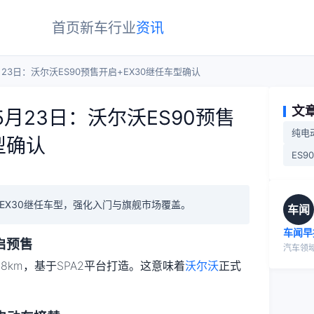
首页
新车
行业
资讯
月23日：沃尔沃ES90预售开启+EX30继任车型确认
文
5月23日：沃尔沃ES90预售
纯电
型确认
ES90
认EX30继任车型，强化入门与旗舰市场覆盖。
车闻
车闻早
启预售
汽车领
848km，基于SPA2平台打造。这意味着
沃尔沃
正式