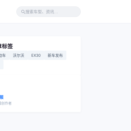
章标签
动车
沃尔沃
EX30
新车发布
报
域创作者