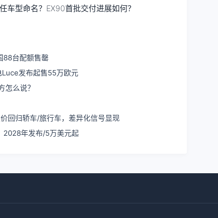
继任车型命名？EX90首批交付进展如何？
中国88台配额售罄
Luce发布起售55万欧元
各方怎么说？
价回归轿车/旅行车，差异化信号显现
028年发布/5万美元起