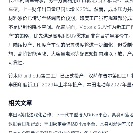
长9%的新车需求，另一方面利用出口枢纽地位向非洲、欧
车型，上一财年出口量已同比增长35%。然而，成本压力
材料涨价已传导至终端售价预期，印度工厂虽可规避部分成
不足仍制约降本空间。配置层面，Victoris SUV作为新工
产”的策略，优先满足高毛利SUV需求而非盲目铺量廉价车
厂陆续投产，印度产车型的配置梯度将进一步细化，但受制
施，高阶智能驾驶、大容量电池等配置短期内难以下放，产
可靠性。
铃木Kharkhoda第二工厂已正式投产，汉萨尔普尔第四工厂
丰田印度新工厂2029年上半年投产，本田电动车2027年量
相关文章
丰田×英伟达深化合作：下一代车型接入Drive平台，具身AI落
数据看日系智驾：丰田绑定英伟达Drive平台，具身AI渗透率加