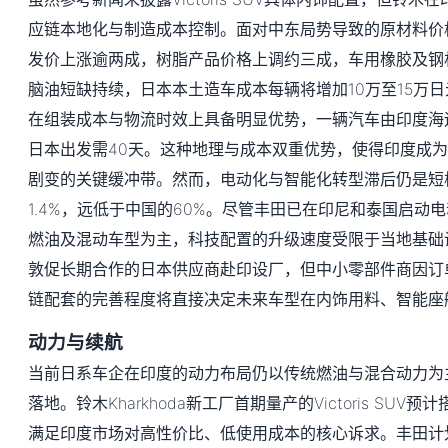
应链本地化与制造成本控制。面对中东局势导致的原材料价
发价上涨逾两成，树脂产品价格上调约三成，车用橡胶及钢
脑油短缺持续，日本本土造车成本每辆将增加10万至15万
在组装成本与物流时效上具备明显优势，一辆汽车由印度海
日本出发需40天。这种地理与成本双重优势，使得印度成
剧变的关键缓冲带。然而，电动化与智能化转型滞后仍是短
1.4%，远低于中国的60%。尽管丰田已在印尼和泰国启动
燃油及混动车型为主，科技配置的升级速度受限于当地基础
敦促长期合作的日本供应商赴印设厂，但中小零部件商因订
链配套的完善程度将直接决定未来车型在内饰用料、智能座
动力与续航
当前日系车企在印度的动力布局仍以传统燃油与混合动力为
落地。铃木Kharkhoda新工厂首期量产的Victoris SU
满足印度市场对高性价比、低使用成本的核心诉求。丰田计