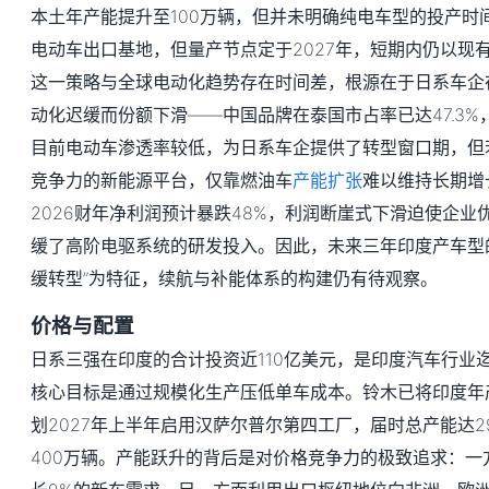
本土年产能提升至100万辆，但并未明确纯电车型的投产时
电动车出口基地，但量产节点定于2027年，短期内仍以现
这一策略与全球电动化趋势存在时间差，根源在于日系车企
动化迟缓而份额下滑——中国品牌在泰国市占率已达47.3
目前电动车渗透率较低，为日系车企提供了转型窗口期，但
竞争力的新能源平台，仅靠燃油车
产能扩张
难以维持长期增
2026财年净利润预计暴跌48%，利润断崖式下滑迫使企
缓了高阶电驱系统的研发投入。因此，未来三年印度产车型
缓转型”为特征，续航与补能体系的构建仍有待观察。
价格与配置
日系三强在印度的合计投资近110亿美元，是印度汽车行业
核心目标是通过规模化生产压低单车成本。铃木已将印度年产
划2027年上半年启用汉萨尔普尔第四工厂，届时总产能达2
400万辆。产能跃升的背后是对价格竞争力的极致追求：一