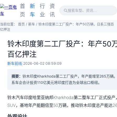
首
新
行
资
页
车
业
讯
当前位置：
首页
/
新车
/
铃木印度第二工厂投产：年产50万辆，日系三强百
亿押注
铃木印度第二工厂投产：年产50
百亿押注
新车前线
|
2026-06-02 08:59:09
摘要：
铃木印度Kharkhoda第二工厂投产，年产能增至265万
系车企合计投资110亿美元将印度打造为全球出口枢纽。
铃木汽车印度哈里亚纳邦Kharkhoda第二整车工厂正式投产，首
SUV，基地年产能翻倍至50万辆，推动铃木印度总产能达2
外观设计