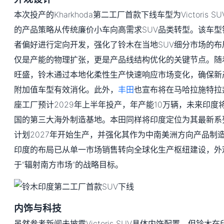
本次投产的Kharkhoda第二工厂首款下线车型为Victoris
的产品策略从传统廉价小车向高需求SUV品类转型。该车
者偏好进行定向开发，强化了铃木在当地SUV细分市场的
仅是产能的物理扩张，更是产品线结构优化的关键节点。随
旺盛，铃木通过本地化柔性生产快速响应市场变化，确保新
附加值车型有效消化。此外，
丰田
也宣布将在马哈拉施特拉
座工厂预计2029年上半年投产，年产能10万辆，未来印
国的第三大海外制造基地。本田同样将印度定位为其最新系
计划2027年开始生产，并强化其作为中南美洲方向产品制
印度的布局已从单一市场销售转向全球化生产枢纽建设，外
于“辐射南方市场”的战略目标。
内饰与科技
虽然参考新闻未披露Victoris SUV具体内饰配置，但铃